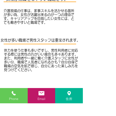
介護現場の仕事は、家事スキルを活かせる箇所
が多い為、女性が活躍出来るのが一つの理由で
す。キャリアアップを目指したい女性には、と
ても働きやすいと職場です。
女性が多い職場で男性スタッフは重宝されます。
体力を使う仕事も多いですし、男性利用者に対応
する際には男性の方がいい場合も多々あります。
また、利用者や一緒に働く介護スタッフに女性が
多い分、職場で人気者になれるかも？自分自身で
職場の空気を肌で感じ、自分にあった楽しみ方を
見つけてください。
職種
共同生活援助での世話人・生活支援員
雇用形
Phone
Email
住所
態
​雇用体系 パ
ートタイム
給与
時給1,000円～1,350円